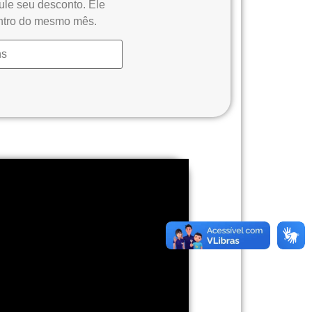
ule seu desconto. Ele
ntro do mesmo mês.