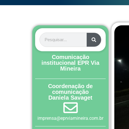
Comunicação
institucional EPR Via
Mineira
Coordenação de
comunicação
Daniela Savaget
imprensa@eprviamineira.com.br