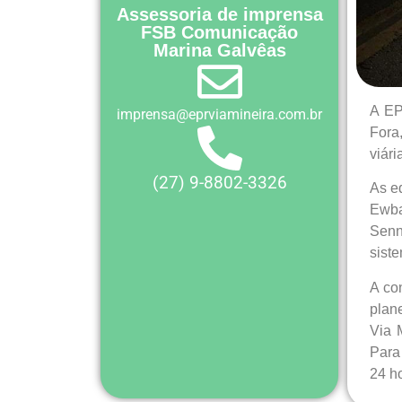
Assessoria de imprensa
FSB Comunicação
Marina Galvêas
A EP
imprensa@eprviamineira.com.br
Fora
viári
(27) 9-8802-3326
As e
Ewba
Senn
siste
A co
plan
Via 
Para
24 h