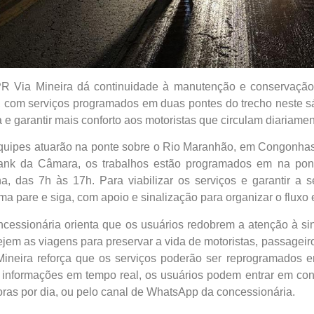
R Via Mineira dá continuidade à manutenção e conservação 
, com serviços programados em duas pontes do trecho neste sá
a e garantir mais conforto aos motoristas que circulam diariamen
quipes atuarão na ponte sobre o Rio Maranhão, em Congonhas,
nk da Câmara, os trabalhos estão programados em na pont
a, das 7h às 17h. Para viabilizar os serviços e garantir a 
ma pare e siga, com apoio e sinalização para organizar o fluxo
ncessionária orienta que os usuários redobrem a atenção à si
ejem as viagens para preservar a vida de motoristas, passageir
Mineira reforça que os serviços poderão ser reprogramados 
 informações em tempo real, os usuários podem entrar em cont
oras por dia, ou pelo canal de WhatsApp da concessionária.