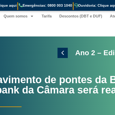
|
|
ique aqui
Emergências: 0800 003 1040
Ouvidoria: Clique aq
Quem somos
Tarifa
Descontos (DBT e DUF)
At
evereiro 2026
Ano 2 – Edi
avimento de pontes da 
nk da Câmara será rea