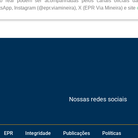
o real podem ser acompanhadas pelos canais oficiais da
sApp, Instagram (@epr.viamineira), X (EPR Via Mineira) e site
Nossas redes sociais
EPR
Integridade
Publicações
Políticas