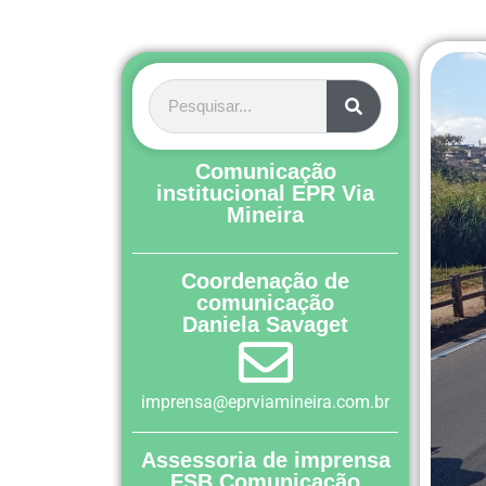
Comunicação
institucional EPR Via
Mineira
Coordenação de
comunicação
Daniela Savaget
imprensa@eprviamineira.com.br
Assessoria de imprensa
FSB Comunicação