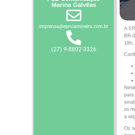
Marina Galvêas
imprensa@eprviamineira.com.br
A EP
BR-0
18h, 
(27) 9-8802-3326
Conf
Nest
para
sina
os m
a seg
Os s