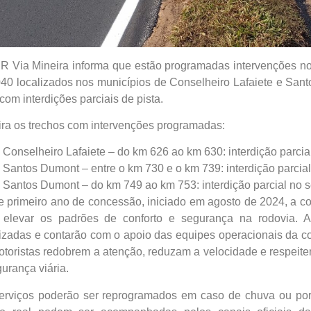
R Via Mineira informa que estão programadas intervenções no
40 localizados nos municípios de Conselheiro Lafaiete e Sant
com interdições parciais de pista.
ira os trechos com intervenções programadas:
Conselheiro Lafaiete – do km 626 ao km 630: interdição parcial
Santos Dumont – entre o km 730 e o km 739: interdição parcia
Santos Dumont – do km 749 ao km 753: interdição parcial no se
e primeiro ano de concessão, iniciado em agosto de 2024, a c
 elevar os padrões de conforto e segurança na rodovia. A
lizadas e contarão com o apoio das equipes operacionais da c
otoristas redobrem a atenção, reduzam a velocidade e respeitem
urança viária.
erviços poderão ser reprogramados em caso de chuva ou por