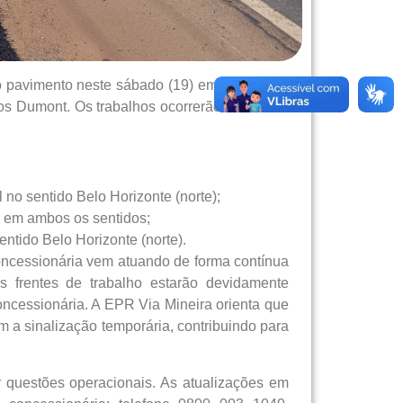
 pavimento neste sábado (19) em trechos da
os Dumont. Os trabalhos ocorrerão das 7h às
 no sentido Belo Horizonte (norte);
l em ambos os sentidos;
ntido Belo Horizonte (norte).
oncessionária vem atuando de forma contínua
s frentes de trabalho estarão devidamente
oncessionária. A EPR Via Mineira orienta que
 a sinalização temporária, contribuindo para
 questões operacionais. As atualizações em