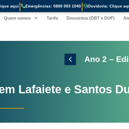
|
|
ique aqui
Emergências: 0800 003 1040
Ouvidoria: Clique aq
Quem somos
Tarifa
Descontos (DBT e DUF)
At
evereiro 2026
Ano 2 – Edi
em Lafaiete e Santos D